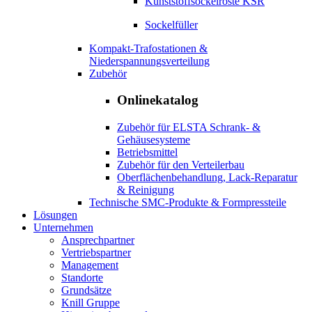
Kunststoffsockelroste KSR
Sockelfüller
Kompakt-Trafostationen &
Niederspannungsverteilung
Zubehör
Onlinekatalog
Zubehör für ELSTA Schrank- &
Gehäusesysteme
Betriebsmittel
Zubehör für den Verteilerbau
Oberflächenbehandlung, Lack-Reparatur
& Reinigung
Technische SMC-Produkte & Formpressteile
Lösungen
Unternehmen
Ansprechpartner
Vertriebspartner
Management
Standorte
Grundsätze
Knill Gruppe