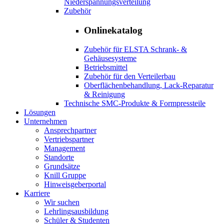
Niederspannungsverteilung
Zubehör
Onlinekatalog
Zubehör für ELSTA Schrank- &
Gehäusesysteme
Betriebsmittel
Zubehör für den Verteilerbau
Oberflächenbehandlung, Lack-Reparatur
& Reinigung
Technische SMC-Produkte & Formpressteile
Lösungen
Unternehmen
Ansprechpartner
Vertriebspartner
Management
Standorte
Grundsätze
Knill Gruppe
Hinweisgeberportal
Karriere
Wir suchen
Lehrlingsausbildung
Schüler & Studenten